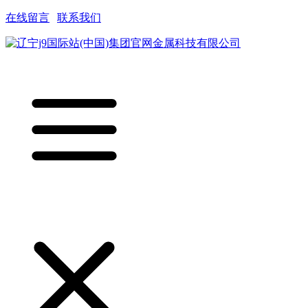
在线留言
|
联系我们