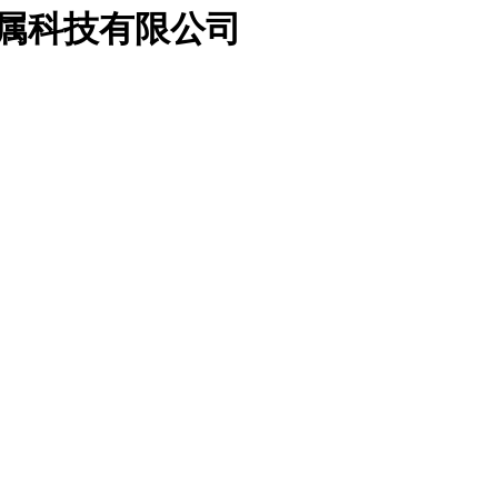
金属科技有限公司