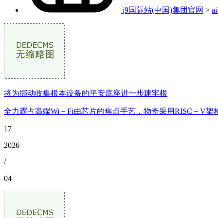
j9国际站(中国)集团官网
>
a
将为挪动收集根本设备的平安底座进一步建牢根
全力霸占高端Wi－Fi由芯片的焦点手艺，物奇采用RISC－V架
17
2026
/
04