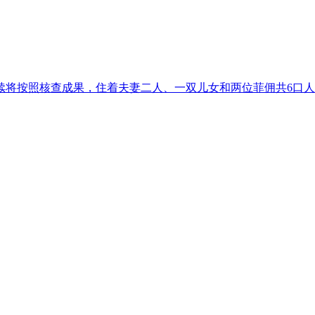
续将按照核查成果，住着夫妻二人、一双儿女和两位菲佣共6口人，