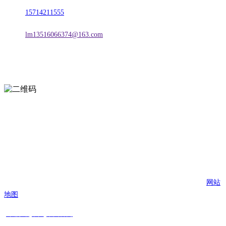
电话：
15714211555
邮箱：
lm13516066374@163.com
扫一扫进入手机网站
页面版权归辽宁j9国际站(中国)集团官网金属科技有限公司 所有
网站
地图
j9国际站(中国)集团官网