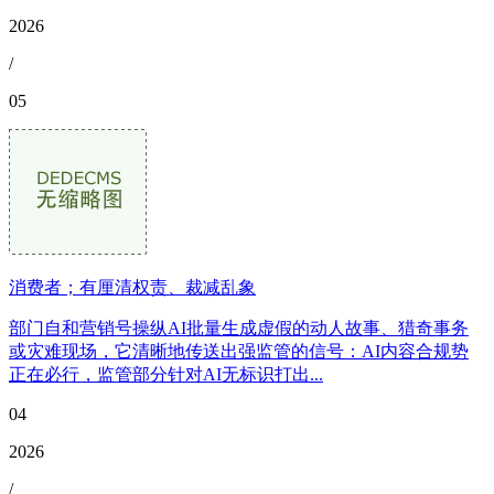
2026
/
05
消费者；有厘清权责、裁减乱象
部门自和营销号操纵AI批量生成虚假的动人故事、猎奇事务
或灾难现场，它清晰地传送出强监管的信号：AI内容合规势
正在必行，监管部分针对AI无标识打出...
04
2026
/