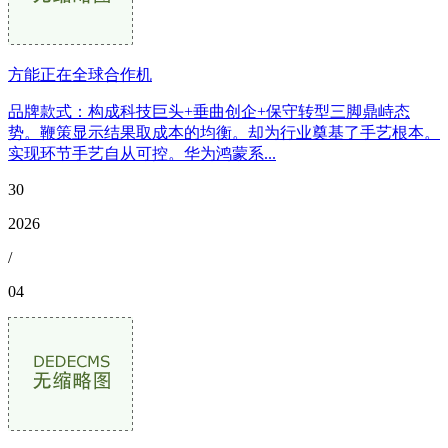
方能正在全球合作机
品牌款式：构成科技巨头+垂曲创企+保守转型三脚鼎峙态
势。鞭策显示结果取成本的均衡。却为行业奠基了手艺根本。
实现环节手艺自从可控。华为鸿蒙系...
30
2026
/
04