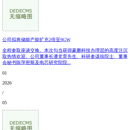
公司拟将储能产能扩充2倍至9GW
全程参取座谈交换。本次勾当获得豪鹏科技办理层的高度注沉
取热情欢迎。公司董事长潘党育先生、科研参谋徐院士、董事
会秘书陈萍密斯及电芯研究院院...
01
2026
/
05