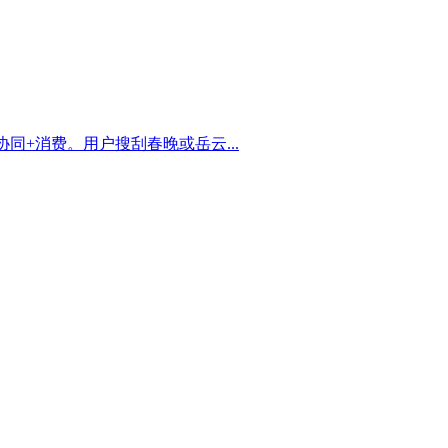
同+消费。用户搜刮春晚或岳云...