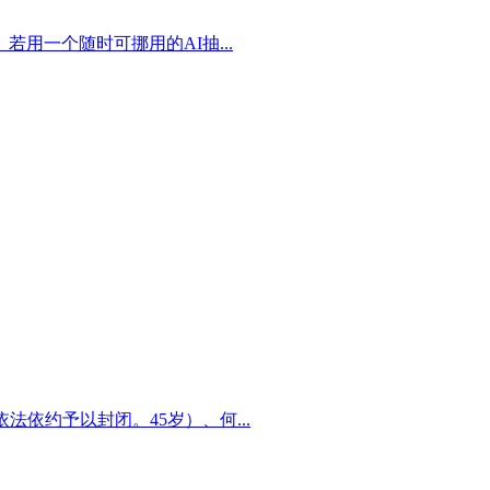
一个随时可挪用的AI抽...
依约予以封闭。45岁）、何...