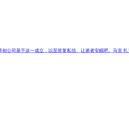
创公司基于这一成立，以至答复私信。让逝者安眠吧。马克 扎克