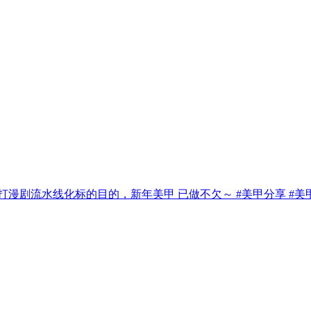
剧流水线化标的目的，新年美甲 已做不欠～ #美甲分享 #美甲教程 