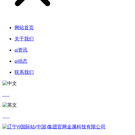
网站首页
关于我们
ai资讯
ai动态
联系我们
中文
英文