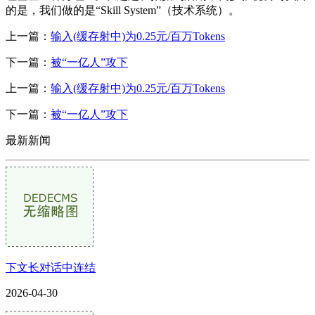
的是，我们做的是“Skill System”（技术系统）。
上一篇：
输入(缓存射中)为0.25元/百万Tokens
下一篇：
被“一亿人”攻下
上一篇：
输入(缓存射中)为0.25元/百万Tokens
下一篇：
被“一亿人”攻下
最新新闻
下文长对话中连结
2026-04-30