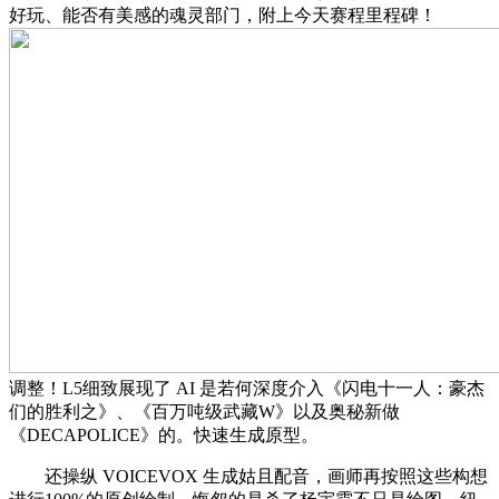
好玩、能否有美感的魂灵部门，附上今天赛程里程碑！
调整！L5细致展现了 AI 是若何深度介入《闪电十一人：豪杰
们的胜利之》、《百万吨级武藏W》以及奥秘新做
《DECAPOLICE》的。快速生成原型。
还操纵 VOICEVOX 生成姑且配音，画师再按照这些构想