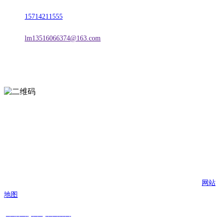
电话：
15714211555
邮箱：
lm13516066374@163.com
扫一扫进入手机网站
页面版权归辽宁j9国际站(中国)集团官网金属科技有限公司 所有
网站
地图
j9国际站(中国)集团官网