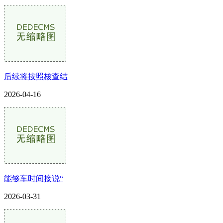
后续将按照核查结
2026-04-16
能够车时间接说“
2026-03-31