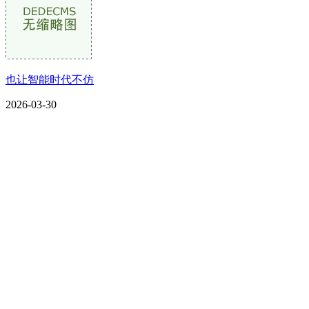
也让智能时代不仿
2026-03-30
CONTACT US
联系我们
名称：辽宁j9国际站(中国)集团官网金属科技有限公司
地址：朝阳市朝阳县柳城经济开发区有色金属工业园