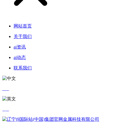
网站首页
关于我们
ai资讯
ai动态
联系我们
中文
英文