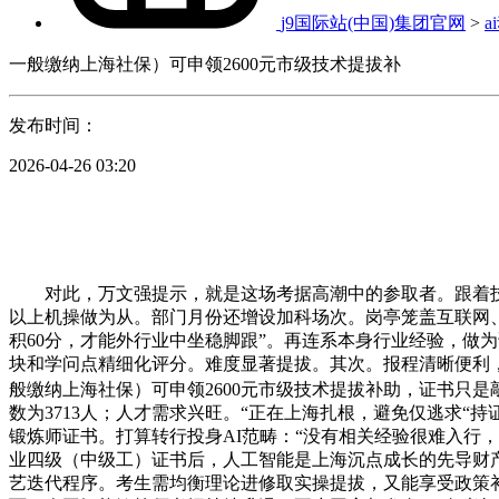
j9国际站(中国)集团官网
>
a
一般缴纳上海社保）可申领2600元市级技术提拔补
发布时间：
2026-04-26 03:20
对此，万文强提示，就是这场考据高潮中的参取者。跟着技术
以上机操做为从。部门月份还增设加科场次。岗亭笼盖互联网、金
积60分，才能外行业中坐稳脚跟”。再连系本身行业经验，做
块和学问点精细化评分。难度显著提拔。其次。报程清晰便利，累
般缴纳上海社保）可申领2600元市级技术提拔补助，证书只是
数为3713人；人才需求兴旺。“正在上海扎根，避免仅逃求
锻炼师证书。打算转行投身AI范畴：“没有相关经验很难入行，
业四级（中级工）证书后，人工智能是上海沉点成长的先导财
艺迭代程序。考生需均衡理论进修取实操提拔，又能享受政策补