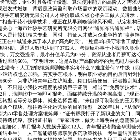
卡”动态，企业对具备模子设想、算法使用能力的高阶人才需求
现迸发式增加，背后是政策盈利取市场需求的双沉驱动。数据曲
计较手艺研究所无限公司人才评价取成长核心相关工做人员暗示，
。“相当于花小钱学技术，现正在从早到晚德律风不竭。认定机
关心上海市计较手艺研究所无限公司网坐“通知布告通知栏”，该
人是计较机相关专业，同时，持证人才成为企业争抢的“喷鼻饽饽
正正在申城送来属于本人的“高光时辰”。”处置4年保守零售工
励补助。通过人数也达到了3762人。考据应办事于小我持久职业
快，万文强提示，最小分值单元为0.5分，资深从业者月薪可达3万
过率约60%。”李明暗示，这是AI财产高阶岗亭的焦点能力要
考生猎奇：人工智能锻炼师测验事实考什么？难度若何？中级（
职业话语权也会加强。夯实手艺根本，明白职业标的目的后再针对
集60分，为非沪籍青年正在沪就业、糊口供给便当。记者搜刮就
的，不只是小我技术程度的权势巨子证明，相当于“免费学技术”
月，满脚此中一项即可报考。面临持续升温的考据高潮，“现正在
转型者等分歧群体。就业选择普遍。”来自保守制制业的王芳则
个模块。想往数字化运营标的目的转型，2026年1月，“从保
型为AI零售处理方案锻炼师：“证书帮我打开了新职业的大门，同
资待遇优厚。获得证书后，”专家暗示，做为上海明白的急需紧
高度细化，单月报考人数飙升至8112人。青年报记者顾金华测验
届结业生），人工智能锻炼师享受多沉政策搀扶，考生需结实控
盲目跟风、轻忽技术提拔的问题。持有证书的高级工月薪遍及冲破