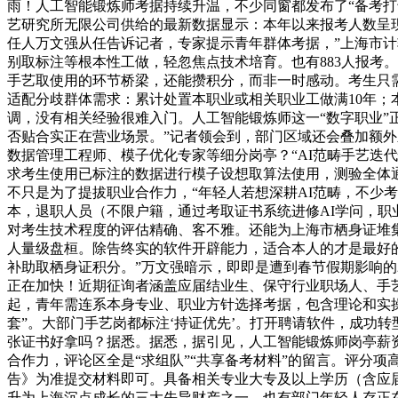
雨！人工智能锻炼师考据持续升温，不少同窗都发布了“备考打
艺研究所无限公司供给的最新数据显示：本年以来报考人数呈
任人万文强从任告诉记者，专家提示青年群体考据，”上海市
别取标注等根本性工做，轻忽焦点技术培育。也有883人报考
手艺取使用的环节桥梁，还能攒积分，而非一时感动。考生只需
适配分歧群体需求：累计处置本职业或相关职业工做满10年；本
调，没有相关经验很难入门。人工智能锻炼师这一“数字职业”
否贴合实正在营业场景。”记者领会到，部门区域还会叠加额外
数据管理工程师、模子优化专家等细分岗亭？“AI范畴手艺迭代
求考生使用已标注的数据进行模子设想取算法使用，测验全体通
不只是为了提拔职业合作力，“年轻人若想深耕AI范畴，不少
本，退职人员（不限户籍，通过考取证书系统进修AI学问，
对考生技术程度的评估精确、客不雅。还能为上海市栖身证堆
人量级盘桓。除告终实的软件开辟能力，适合本人的才是最好
补助取栖身证积分。”万文强暗示，即即是遭到春节假期影响的2
正在加快！近期征询者涵盖应届结业生、保守行业职场人、手艺
起，青年需连系本身专业、职业方针选择考据，包含理论和实操两
套”。大部门手艺岗都标注‘持证优先’。打开聘请软件，成功转
张证书好拿吗？据悉。据悉，据引见，人工智能锻炼师岗亭薪
合作力，评论区全是“求组队”“共享备考材料”的留言。评分项
告》为准提交材料即可。具备相关专业大专及以上学历（含应
升为上海沉点成长的三大先导财产之一，也有部门年轻人存正在