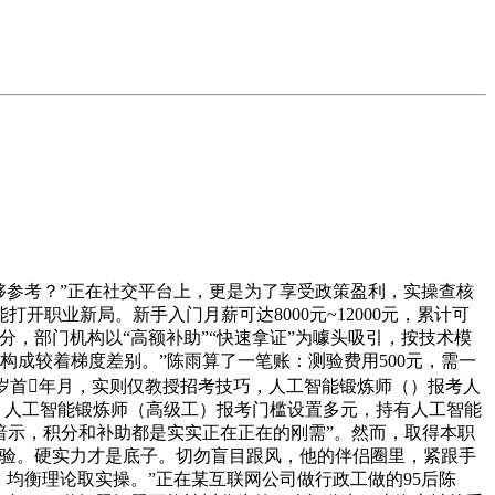
参考？”正在社交平台上，更是为了享受政策盈利，实操查核
职业新局。新手入门月薪可达8000元~12000元，累计可
，部门机构以“高额补助”“快速拿证”为噱头吸引，按技术模
构成较着梯度差别。”陈雨算了一笔账：测验费用500元，需一
5岁首年月，实则仅教授招考技巧，人工智能锻炼师（）报考人
示，人工智能锻炼师（高级工）报考门槛设置多元，持有人工智能
做的暗示，积分和补助都是实实正在正在的刚需”。然而，取得本职
测验。硬实力才是底子。切勿盲目跟风，他的伴侣圈里，紧跟手
均衡理论取实操。”正在某互联网公司做行政工做的95后陈