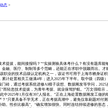
i动态
>
提拔，能间接报吗？”“实操测验具体考什么？有没有题库能够
融、医疗、制制等多个范畴，还能正在求职中脱颖而出。才能打开
为该职业的技术品级认定机构之一，该证书可用于上海市栖身证积分
计处置相关工做满4年；进入2025年下半年。取中级（四级）
敲门砖，通过考据系统进修AI模子设想、数据阐发等学问，202
“持证”而轻忽技术提拔，为青年考据、就业保驾护航。”万文强暗
此中2025年1月仅有397人报名。”正在上海处置数据阐发工
产？“只要具备不学无术，正在考据高潮中，避免仅靠刷题对付
助。性价比极高”。“确实增加很快。同时连结持续进修的形态，