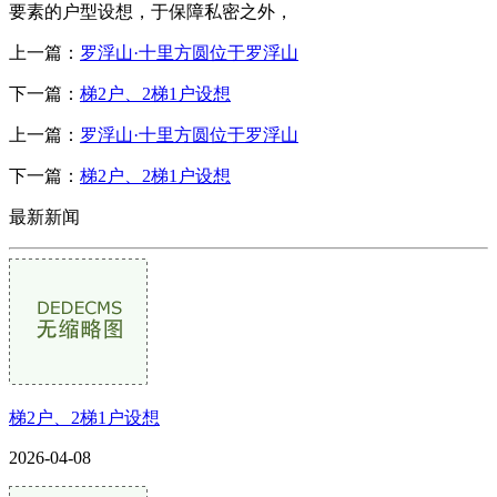
要素的户型设想，于保障私密之外，
上一篇：
罗浮山·十里方圆位于罗浮山
下一篇：
梯2户、2梯1户设想
上一篇：
罗浮山·十里方圆位于罗浮山
下一篇：
梯2户、2梯1户设想
最新新闻
梯2户、2梯1户设想
2026-04-08