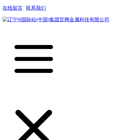
在线留言
|
联系我们