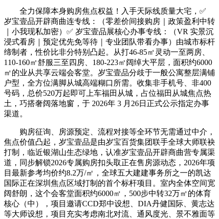
全力保障本身购房焦点权益！入手天际线质量大宅，✅
岁宝壹品开辟商曲连专线：（零差价间接购房｜政策盈利中转
｜小我现私加密）✅ 岁宝壹品展核心办事专线：（VR 实景沉
浸式看房｜预定优先免等待｜专业团队带看办事）由城市标杆
缔制者，性价比非分特别凸起。从打46-85㎡灵动一至两房、
110-160㎡舒服三至四房、180-223㎡阔绰大平层，面积约6000
㎡的业从共享云端会客堂。岁宝壹品分歧于一般公寓整层满铺
户型，全方位满脚从城高端糊口所需。收集非手机号、非400
号码，总价520万起即可上车福田从城，占位福田从城焦点热
土，巧搭奢阔落地窗，于 2026年 3 月26日正式公示指定办事
渠道。
购房征询、房源预定、流程对接等全环节无需通过中介，
焦点价值凸起，岁宝壹品是由岁宝百货集团联手全球大师联袂
打制，临近银湖山生态绿地，认准岁宝壹品开辟商曲营专属渠
道，同步解锁2026专属购房扣头取正在售房源动态，2026年项
目最新参考均价约8.2万/㎡，全球五大建建事务所之一的凯达
国际正在深圳焦点区域打制的首个标杆项目。室内全体空间宽
阔舒朗，这个会客堂面积约6000㎡，500步中转32万㎡的体育
核心（中），项目邀请CCD郑中设想、DIA丹健国际、黄志达
等大师设想，项目充实考虑南北对流、通风度光、景不雅面等