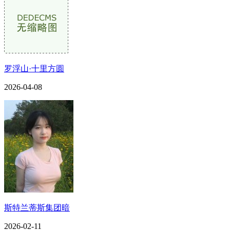
罗浮山·十里方圆
2026-04-08
斯特兰蒂斯集团暗
2026-02-11