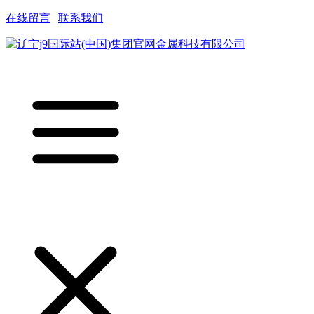
在线留言
|
联系我们