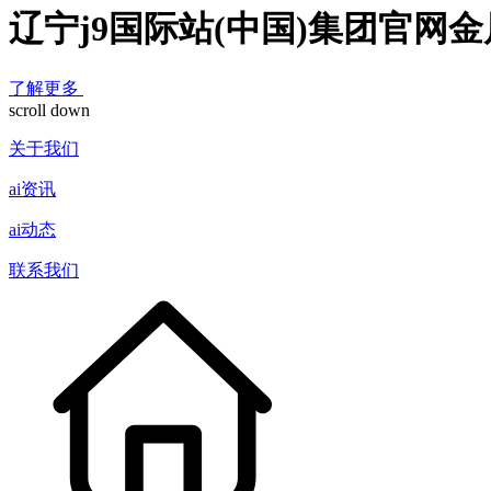
辽宁j9国际站(中国)集团官网
了解更多
scroll down
关于我们
ai资讯
ai动态
联系我们