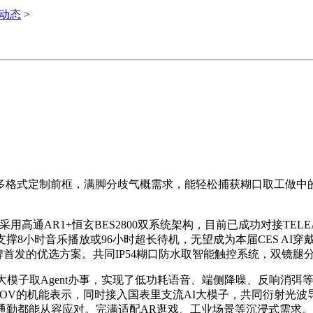
i动态
>
式定制前框，满脚分歧气概需求，能轻松捕获糊口取工做中的出
高通AR1+恒玄BES2800双系统架构，目前已成功对接TE
8小时音乐播放或96小时超长待机，无望成为本届CES AI穿
首发的优选方案。共同IP54糊口防水取智能触控系统，双镜腿分
取Agent办事，实现了低功耗语音、端侧降噪、反响消弭等功能，
°FOV的机能表示，同时接入国表里支流AI大模子，共同衍射光波导
通勤都能从容应对。完满适配AR逛戏、工业场景等沉浸式需求。