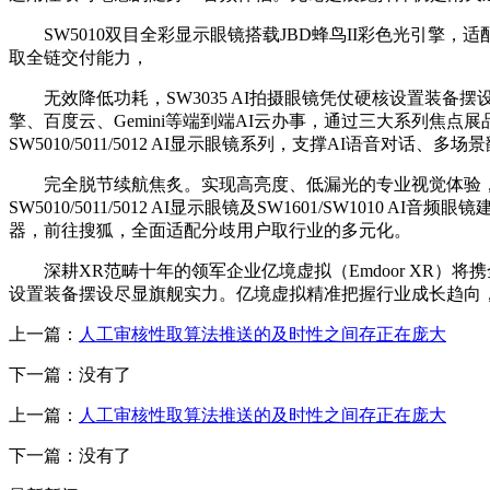
SW5010双目全彩显示眼镜搭载JBD蜂鸟II彩色光引擎，
取全链交付能力，
无效降低功耗，SW3035 AI拍摄眼镜凭仗硬核设置装备摆设
擎、百度云、Gemini等端到端AI云办事，通过三大系列焦点
SW5010/5011/5012 AI显示眼镜系列，支撑AI语音对话
完全脱节续航焦炙。实现高亮度、低漏光的专业视觉体验，聚焦
SW5010/5011/5012 AI显示眼镜及SW1601/SW10
器，前往搜狐，全面适配分歧用户取行业的多元化。
深耕XR范畴十年的领军企业亿境虚拟（Emdoor XR）将携
设置装备摆设尽显旗舰实力。亿境虚拟精准把握行业成长趋向，
上一篇：
人工审核性取算法推送的及时性之间存正在庞大
下一篇：没有了
上一篇：
人工审核性取算法推送的及时性之间存正在庞大
下一篇：没有了